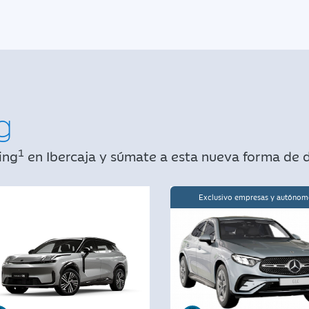
g
1
ing
en Ibercaja y súmate a esta nueva forma de d
Exclusivo empresas y autónom