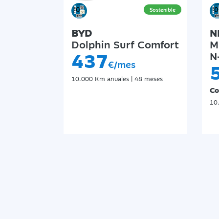
BYD
N
Dolphin Surf Comfort
M
437
N
€/mes
10.000 Km anuales | 48 meses
Co
10