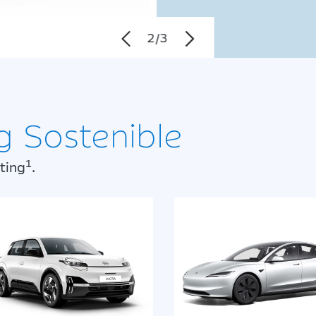
2
/
3
g Sostenible
1
ting
.