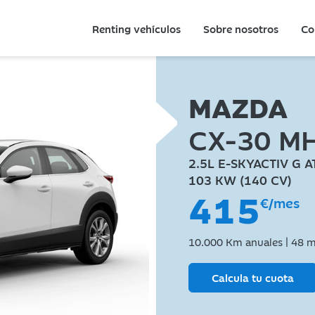
Renting vehículos
Sobre nosotros
Co
KIA
MAZDA
MERCEDE
NIRO 1.6
CX-30 M
GLA 250 
2.5L E-SKYACTIV G A
AMG LINE ADVANCED
102 KW (138 CV)
103 KW (140 CV)
160 KW (218 CV)
414
415
629
€/mes
€/mes
€/mes IV
10.000 Km anuales | 48 
10.000 Km anuales | 48 
10.000 Km anuales | 48 
Calcula tu cuota
Calcula tu cuota
Calcula tu cuota