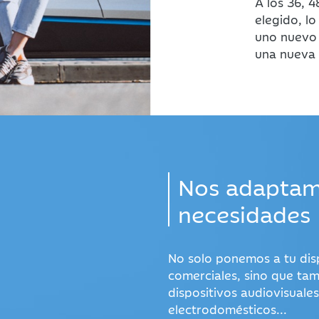
A los 36, 
elegido, l
uno nuevo 
una nueva 
Nos adaptam
necesidades
No solo ponemos a tu dis
comerciales, sino que tam
dispositivos audiovisuale
electrodomésticos...