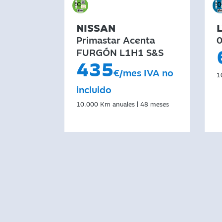
NISSAN
Primastar Acenta
0
FURGÓN L1H1 S&S
435
€/mes IVA no
1
incluido
10.000 Km anuales | 48 meses