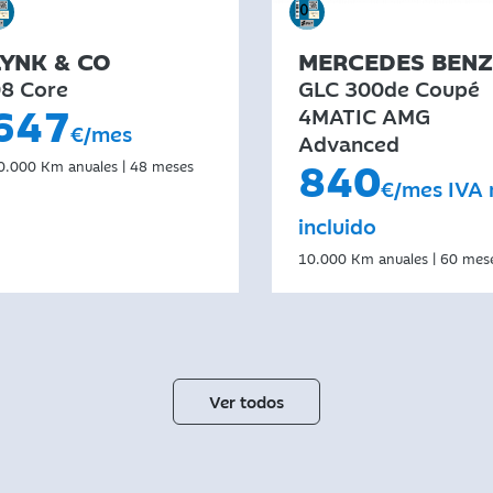
LYNK & CO
MERCEDES BENZ
8 Core
GLC 300de Coupé
647
4MATIC AMG
€/mes
Advanced
840
0.000 Km anuales | 48 meses
€/mes IVA 
incluido
10.000 Km anuales | 60 mes
Ver todos