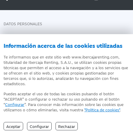
DATOS PERSONALES
AVISO LEGAL
Información acerca de las cookies utilizadas
POLÍTICA DE COOKIES
Te informamos que en este sitio web www.ibercajarenting.com,
ATENCIÓN AL CLIENTE
titularidad de Ibercaja Renting, S.A.U., se utilizan cookies propias
técnicas que permiten el acceso a la navegación y a los servicios que
DECLARACIÓN DE ACCESIBILIDAD
se ofrecen en el sitio web, y cookies propias gestionadas por
terceros que, si lo autorizas, analizarán tu navegación con fines
estadísticos.
Puedes aceptar el uso de todas las cookies pulsando el botón
“ACEPTAR” o configurar o rechazar su uso pulsando en el botón
“
Configurar
”. Para conocer más información sobre las cookies que
Fecha de Edición: 06/08/2026
utilizamos o cómo eliminarlas, visita nuestra
"Política de cookies"
.
Ibercaja Renting, S.A.U. - NIF. A13673835
Inscrita en el Registro Mercantil de Zaragoza (T.4656, F.126, H.Z-
71735, Inscripción 1);
Aceptar
Configurar
Rechazar
Domicilio social: Paseo de la Constitución, 4 50008- Zaragoza