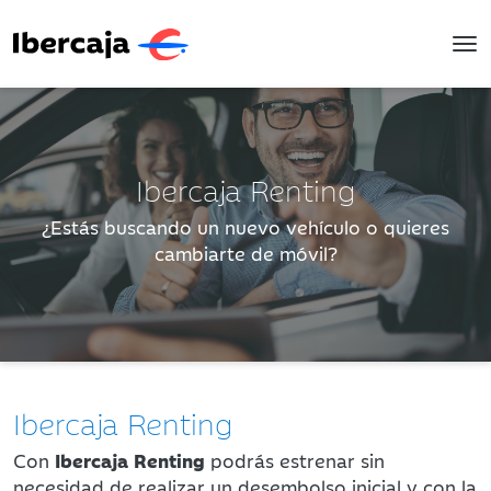
To
Ibercaja Renting
¿Estás buscando un nuevo vehículo o quieres
cambiarte de móvil?
Ibercaja Renting
Con
Ibercaja Renting
podrás estrenar sin
necesidad de realizar un desembolso inicial y con la